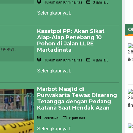
Hukum dan Kriminalitas
3 jam lalu
Selengkapnya
O
Kasatpol PP: Akan Sikat
Alap-Alap Penebang 10
Pohon di Jalan LLRE
Martadinata
Hukum dan Kriminalitas
4 jam lalu
Selengkapnya
Marbot Masjid di
Purwakarta Tewas Diserang
Tetangga dengan Pedang
Katana Saat Hendak Azan
Peristiwa
6 jam lalu
Selengkapnya