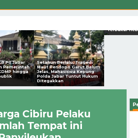
Breaking New
Gunung Pase
Kutawaringin
Terbakar Heb
B PII Jabar
Setahun Berlalu, Tragedi
m Pemerintah
Maut Pendopo Garut Belum
 KDMP hingga
Jelas, Mahasiswa Kepung
publik
Polda Jabar Tuntut Hukum
Ditegakkan
P
rga Cibiru Pelaku
umlah Tempat ini
Panyileukan