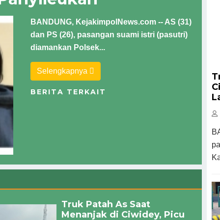
BANDUNG, KejakimpolNews.com -- AS (31)
dan PS (26), pasangan suami istri (pasutri)
diamankan Polsek...
Selengkapnya
T
C
BERITA TERKAIT
L
BA
pa
Ka
Truk Patah As Saat
Menanjak di Ciwidey, Picu