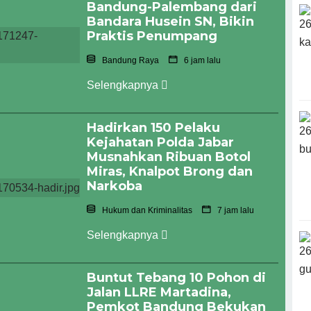
Bandung-Palembang dari
Bandara Husein SN, Bikin
Praktis Penumpang
Bandung Raya
6 jam lalu
Selengkapnya
Hadirkan 150 Pelaku
Kejahatan Polda Jabar
Musnahkan Ribuan Botol
Miras, Knalpot Brong dan
Narkoba
Hukum dan Kriminalitas
7 jam lalu
Selengkapnya
Buntut Tebang 10 Pohon di
Jalan LLRE Martadina,
Pemkot Bandung Bekukan