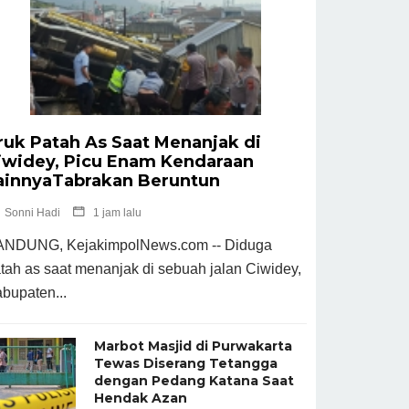
ruk Patah As Saat Menanjak di
iwidey, Picu Enam Kendaraan
ainnyaTabrakan Beruntun
Sonni Hadi
1 jam lalu
NDUNG, KejakimpolNews.com -- Diduga
tah as saat menanjak di sebuah jalan Ciwidey,
bupaten...
Marbot Masjid di Purwakarta
Tewas Diserang Tetangga
dengan Pedang Katana Saat
Hendak Azan