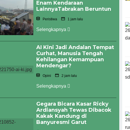
Enam Kendaraan
LainnyaTabrakan Beruntun
Peristiwa
1 jam lalu
Selengkapnya
AI Kini Jadi Andalan Tempat
Curhat, Manusia Tengah
Kehilangan Kemampuan
Mendengar?
Opini
2 jam lalu
Selengkapnya
Gegara Bicara Kasar Ricky
Ardiansyah Tewas Dibacok
Kakak Kandung di
Banyuresmi Garut