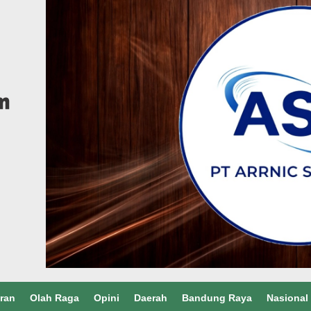
ran
Olah Raga
Opini
Daerah
Bandung Raya
Nasional