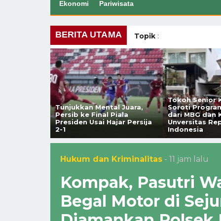
Ekonomi
Pariwisata
BERITA UTAMA
Topik
:
s di
Tokoh Senior K
zi yang
Tunjukkan Mental Juara,
Soroti Progra
u Jadi Pilot
Persib ke Final Piala
dari MBG dan
di RSHS
Presiden Usai Hajar Persija
Unversitas Re
ius
2-1
Indonesia
Hukum dan Kriminalitas
- 11 jam lalu
Kompak, Pasutri Wa
Begal Motor di Sej
Diamankan Polsek 