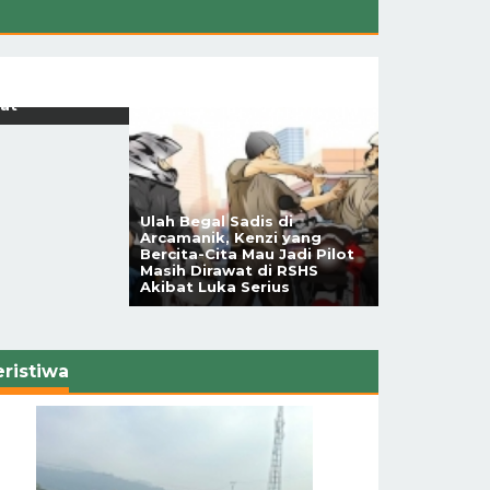
s!, Kawasan
ban
 Kab. Bandung
at
Ulah Begal Sadis di
Arcamanik, Kenzi yang
Tunjukkan M
Bercita-Cita Mau Jadi Pilot
Persib ke Fin
Masih Dirawat di RSHS
Presiden Usa
Akibat Luka Serius
2-1
eristiwa