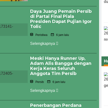
Daya Juang Pemain Persib
di Partai Final Piala
Presiden Dapat Pujian Igor
Tolic
Peristiwa
6 jam lalu
Selengkapnya
Meski Hanya Runner Up,
H
Adam Alis Bangga dengan
Kerja Keras Seluruh
Anggota Tim Persib
Persib
6 jam lalu
Selengkapnya
Penerbangan Perdana