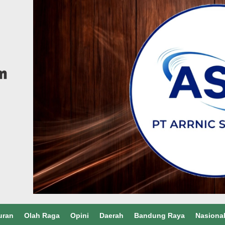
uran
Olah Raga
Opini
Daerah
Bandung Raya
Nasiona