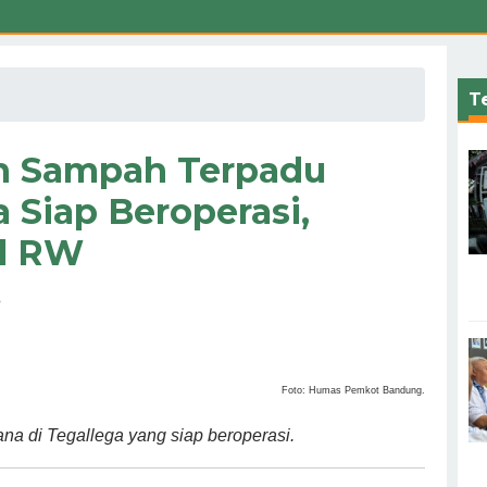
Te
n Sampah Terpadu
 Siap Beroperasi,
al RW
B
Foto: Humas Pemkot Bandung.
a di Tegallega yang siap beroperasi.