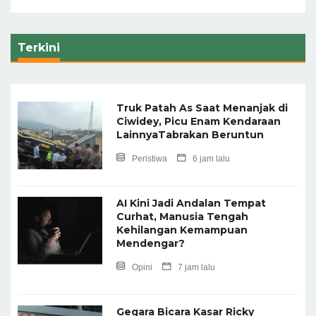
Terkini
Truk Patah As Saat Menanjak di
Ciwidey, Picu Enam Kendaraan
LainnyaTabrakan Beruntun
Peristiwa
6 jam lalu
AI Kini Jadi Andalan Tempat
Curhat, Manusia Tengah
Kehilangan Kemampuan
Mendengar?
Opini
7 jam lalu
Gegara Bicara Kasar Ricky