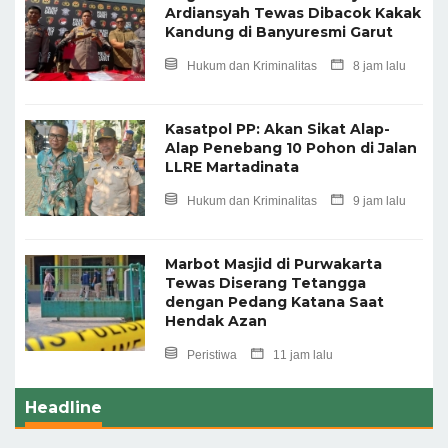
Ardiansyah Tewas Dibacok Kakak
Kandung di Banyuresmi Garut
Hukum dan Kriminalitas
8 jam lalu
Kasatpol PP: Akan Sikat Alap-
Alap Penebang 10 Pohon di Jalan
LLRE Martadinata
Hukum dan Kriminalitas
9 jam lalu
Marbot Masjid di Purwakarta
Tewas Diserang Tetangga
dengan Pedang Katana Saat
Hendak Azan
Peristiwa
11 jam lalu
Headline