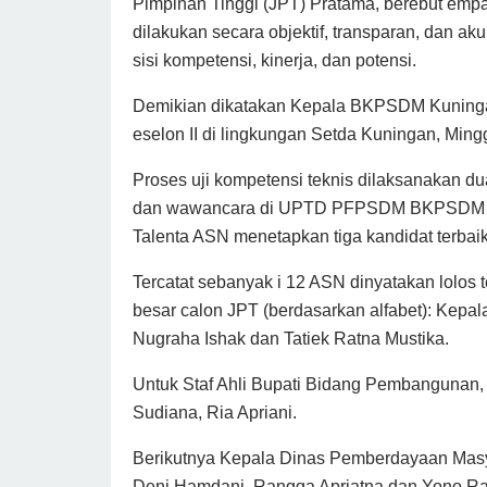
Pimpinan Tinggi (JPT) Pratama, berebut empat
dilakukan secara objektif, transparan, dan ak
sisi kompetensi, kinerja, dan potensi.
Demikian dikatakan Kepala BKPSDM Kuningan 
eselon II di lingkungan Setda Kuningan, Ming
Proses uji kompetensi teknis dilaksanakan du
dan wawancara di UPTD PFPSDM BKPSDM Kuni
Talenta ASN menetapkan tiga kandidat terbaik
Tercatat sebanyak i 12 ASN dinyatakan lolos
besar calon JPT (berdasarkan alfabet): Kepal
Nugraha Ishak dan Tatiek Ratna Mustika.
Untuk Staf Ahli Bupati Bidang Pembangunan,
Sudiana, Ria Apriani.
Berikutnya Kepala Dinas Pemberdayaan Masy
Deni Hamdani, Rangga Apriatna dan Yono R