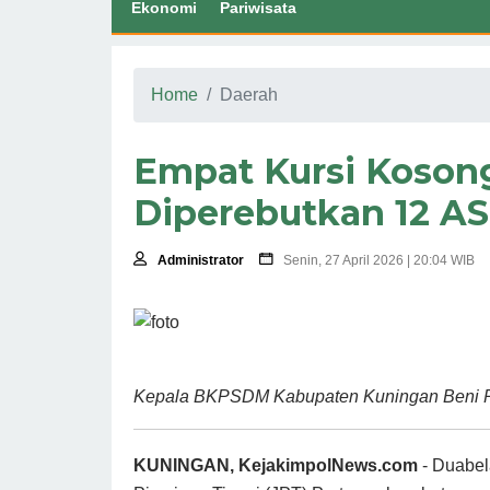
Ekonomi
Pariwisata
Home
Daerah
Empat Kursi Kosong
Diperebutkan 12 A
Administrator
Senin, 27 April 2026 | 20:04 WIB
Kepala BKPSDM Kabupaten Kuningan Beni P
KUNINGAN, KejakimpolNews.com
- Duabela