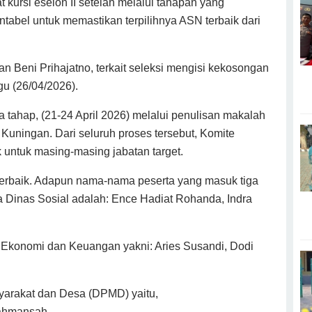
 kursi eselon II setelah melalui tahapan yang
untabel untuk memastikan terpilihnya ASN terbaik dari
Beni Prihajatno, terkait seleksi mengisi kekosongan
gu (26/04/2026).
a tahap, (21-24 April 2026) melalui penulisan makalah
ngan. Dari seluruh proses tersebut, Komite
 untuk masing-masing jabatan target.
 terbaik. Adapun nama-nama peserta yang masuk tiga
a Dinas Sosial adalah: Ence Hadiat Rohanda, Indra
 Ekonomi dan Keuangan yakni: Aries Susandi, Dodi
arakat dan Desa (DPMD) yaitu,
ahmansah.