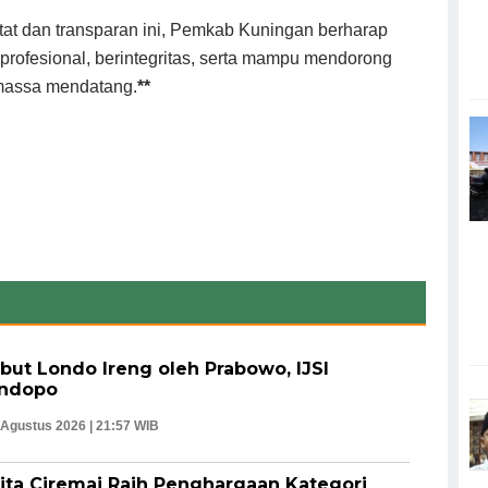
etat dan transparan ini, Pemkab Kuningan berharap
profesional, berintegritas, serta mampu mendorong
 massa mendatang.
**
but Londo Ireng oleh Prabowo, IJSI
endopo
 Agustus 2026 | 21:57 WIB
ta Ciremai Raih Penghargaan Kategori