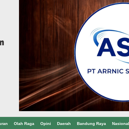
uran
Olah Raga
Opini
Daerah
Bandung Raya
Nasiona