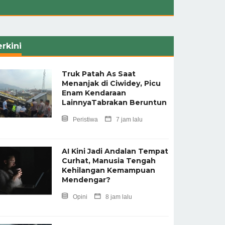
rkini
Truk Patah As Saat
Menanjak di Ciwidey, Picu
Enam Kendaraan
LainnyaTabrakan Beruntun
Peristiwa
7 jam lalu
AI Kini Jadi Andalan Tempat
Curhat, Manusia Tengah
Kehilangan Kemampuan
Mendengar?
Opini
8 jam lalu