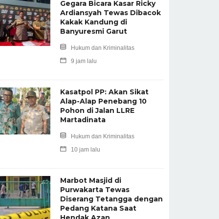
Gegara Bicara Kasar Ricky
Ardiansyah Tewas Dibacok
Kakak Kandung di
Banyuresmi Garut
Hukum dan Kriminalitas
9 jam lalu
Kasatpol PP: Akan Sikat
Alap-Alap Penebang 10
Pohon di Jalan LLRE
Martadinata
Hukum dan Kriminalitas
10 jam lalu
Marbot Masjid di
Purwakarta Tewas
Diserang Tetangga dengan
Pedang Katana Saat
Hendak Azan