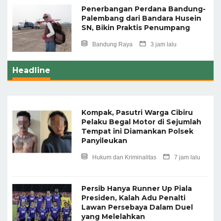
Penerbangan Perdana Bandung-
Palembang dari Bandara Husein
SN, Bikin Praktis Penumpang
Bandung Raya
3 jam lalu
Headline
Kompak, Pasutri Warga Cibiru
Pelaku Begal Motor di Sejumlah
Tempat ini Diamankan Polsek
Panyileukan
Hukum dan Kriminalitas
7 jam lalu
Persib Hanya Runner Up Piala
Presiden, Kalah Adu Penalti
Lawan Persebaya Dalam Duel
yang Melelahkan