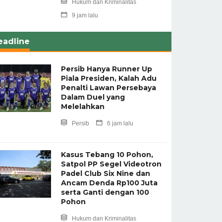
Hukum dan Kriminalitas
9 jam lalu
eadline
Persib Hanya Runner Up
Piala Presiden, Kalah Adu
Penalti Lawan Persebaya
Dalam Duel yang
Melelahkan
Persib
6 jam lalu
Kasus Tebang 10 Pohon,
Satpol PP Segel Videotron
Padel Club Six Nine dan
Ancam Denda Rp100 Juta
serta Ganti dengan 100
Pohon
Hukum dan Kriminalitas