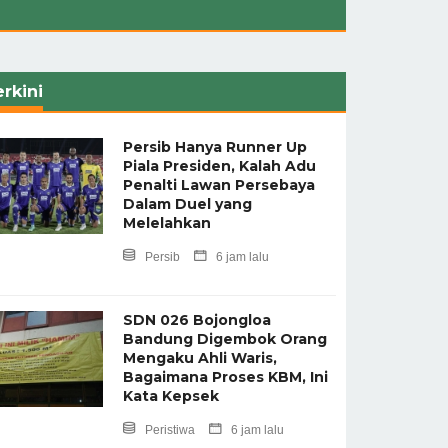
rkini
Persib Hanya Runner Up
Piala Presiden, Kalah Adu
Penalti Lawan Persebaya
Dalam Duel yang
Melelahkan
Persib
6 jam lalu
SDN 026 Bojongloa
Bandung Digembok Orang
Mengaku Ahli Waris,
Bagaimana Proses KBM, Ini
Kata Kepsek
Peristiwa
6 jam lalu