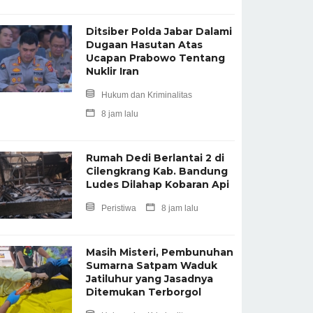
Ditsiber Polda Jabar Dalami
Dugaan Hasutan Atas
Ucapan Prabowo Tentang
Nuklir Iran
Hukum dan Kriminalitas
8 jam lalu
Rumah Dedi Berlantai 2 di
Cilengkrang Kab. Bandung
Ludes Dilahap Kobaran Api
Peristiwa
8 jam lalu
Masih Misteri, Pembunuhan
Sumarna Satpam Waduk
Jatiluhur yang Jasadnya
Ditemukan Terborgol