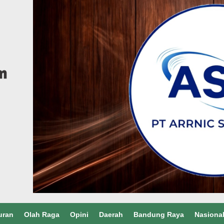
uran
Olah Raga
Opini
Daerah
Bandung Raya
Nasiona