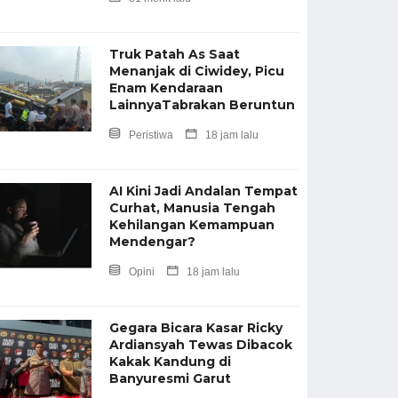
Truk Patah As Saat
Menanjak di Ciwidey, Picu
Enam Kendaraan
LainnyaTabrakan Beruntun
Peristiwa
18 jam lalu
AI Kini Jadi Andalan Tempat
Curhat, Manusia Tengah
Kehilangan Kemampuan
Mendengar?
Opini
18 jam lalu
Gegara Bicara Kasar Ricky
Ardiansyah Tewas Dibacok
Kakak Kandung di
Banyuresmi Garut