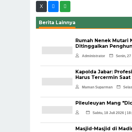
X
Berita Lainnya
Rumah Nenek Mutari N
Ditinggalkan Penghu
Administrator
Senin, 27
Kapolda Jabar: Profes
Harus Tercermin Saat
Maman Suparman
Selas
Pileuleuyan Mang "D
Sabtu, 18 Juli 2026 | 1
Masjid-Masjid di Mad