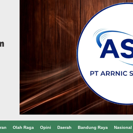
ran
Olah Raga
Opini
Daerah
Bandung Raya
Nasional