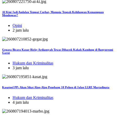
AI Kini Jadi Andalan Tempat Curhat, Manusia Tengah Kehilangan Kemampuan
Mendengar?
Opini
2 jam lalu
Gegara Bicara Kasar Ricky Ardiansyah Tewas Dibacok Kakak Kandung di Banyuresmi
Garut
Hukum dan Kriminalitas
3 jam lalu
Kasatpol PP: Akan Sikat Alap-Alap Penebang 10 Pohon di Jalan LLRE Martadinata
Hukum dan Kriminalitas
4 jam lalu