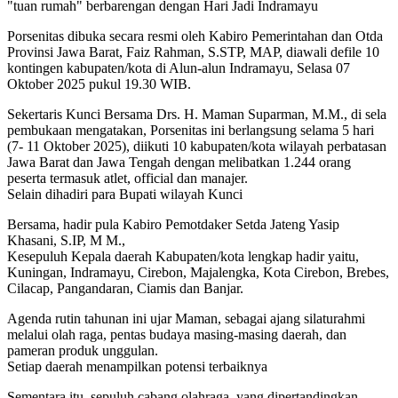
"tuan rumah" berbarengan dengan Hari Jadi Indramayu
Porsenitas dibuka secara resmi oleh Kabiro Pemerintahan dan Otda
Provinsi Jawa Barat, Faiz Rahman, S.STP, MAP, diawali defile 10
kontingen kabupaten/kota di Alun-alun Indramayu, Selasa 07
Oktober 2025 pukul 19.30 WIB.
Sekertaris Kunci Bersama Drs. H. Maman Suparman, M.M., di sela
pembukaan mengatakan, Porsenitas ini berlangsung selama 5 hari
(7- 11 Oktober 2025), diikuti 10 kabupaten/kota wilayah perbatasan
Jawa Barat dan Jawa Tengah dengan melibatkan 1.244 orang
peserta termasuk atlet, official dan manajer.
Selain dihadiri para Bupati wilayah Kunci
Bersama, hadir pula Kabiro Pemotdaker Setda Jateng Yasip
Khasani, S.IP, M M.,
Kesepuluh Kepala daerah Kabupaten/kota lengkap hadir yaitu,
Kuningan, Indramayu, Cirebon, Majalengka, Kota Cirebon, Brebes,
Cilacap, Pangandaran, Ciamis dan Banjar.
Agenda rutin tahunan ini ujar Maman, sebagai ajang silaturahmi
melalui olah raga, pentas budaya masing-masing daerah, dan
pameran produk unggulan.
Setiap daerah menampilkan potensi terbaiknya
Sementara itu, sepuluh cabang olahraga, yang dipertandingkan