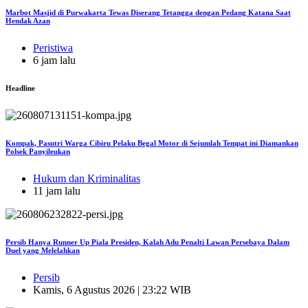
Marbot Masjid di Purwakarta Tewas Diserang Tetangga dengan Pedang Katana Saat
Hendak Azan
Peristiwa
6 jam lalu
Headline
Kompak, Pasutri Warga Cibiru Pelaku Begal Motor di Sejumlah Tempat ini Diamankan
Polsek Panyileukan
Hukum dan Kriminalitas
11 jam lalu
Persib Hanya Runner Up Piala Presiden, Kalah Adu Penalti Lawan Persebaya Dalam
Duel yang Melelahkan
Persib
Kamis, 6 Agustus 2026 | 23:22 WIB