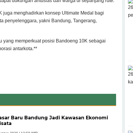
ndapat dukungan antusias dari warga di sepanjang rute.
K juga menghadirkan konsep Ultimate Medal bagi
kota penyelenggara, yakni Bandung, Tangerang,
baru yang memperkuat posisi Bandoeng 10K sebagai
orasi antarkota.**
asar Baru Bandung Jadi Kawasan Ekonomi
ata ‎