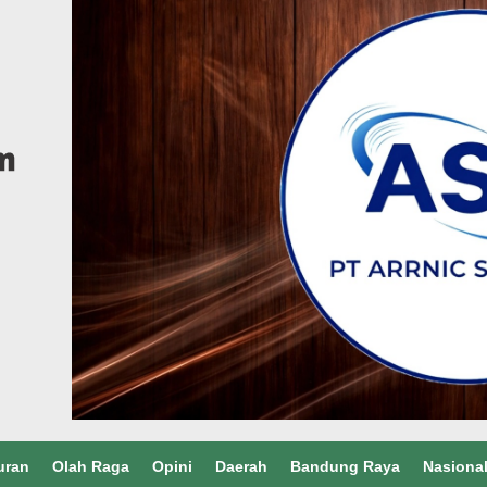
uran
Olah Raga
Opini
Daerah
Bandung Raya
Nasiona