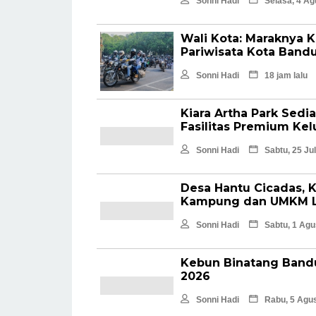
Sonni Hadi
Selasa, 4 Ag
Wali Kota: Maraknya 
Pariwisata Kota Band
Sonni Hadi
18 jam lalu
Kiara Artha Park Sedia
Fasilitas Premium Kel
Sonni Hadi
Sabtu, 25 Jul
Desa Hantu Cicadas, 
Kampung dan UMKM L
Sonni Hadi
Sabtu, 1 Agu
Kebun Binatang Bandu
2026 ‎
Sonni Hadi
Rabu, 5 Agus