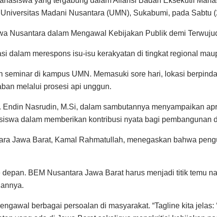
 mahasiswa yang tergabung dalam Aliansi Badan Eksekutif Ma
Universitas Madani Nusantara (UMN), Sukabumi, pada Sabtu (
wa Nusantara dalam Mengawal Kebijakan Publik demi Terwujudn
si dalam merespons isu-isu kerakyatan di tingkat regional mau
n seminar di kampus UMN. Memasuki sore hari, lokasi berpind
an melalui prosesi api unggun.
H. Endin Nasrudin, M.Si, dalam sambutannya menyampaikan apre
asiswa dalam memberikan kontribusi nyata bagi pembangunan 
tara Jawa Barat, Kamal Rahmatullah, menegaskan bahwa pengu
ke depan. BEM Nusantara Jawa Barat harus menjadi titik temu n
gannya.
mengawal berbagai persoalan di masyarakat. “Tagline kita jela