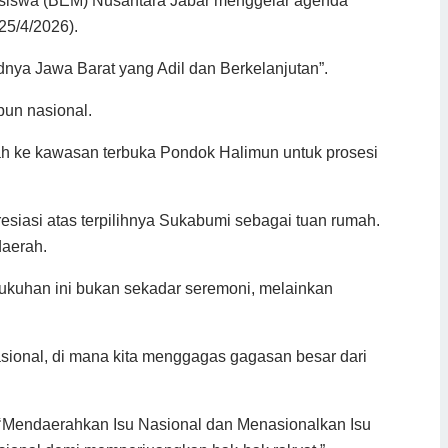
hasiswa (BEM) Nusantara Jabar menggelar agenda
25/4/2026).
ya Jawa Barat yang Adil dan Berkelanjutan”.
pun nasional.
ah ke kawasan terbuka Pondok Halimun untuk prosesi
siasi atas terpilihnya Sukabumi sebagai tuan rumah.
daerah.
kuhan ini bukan sekadar seremoni, melainkan
asional, di mana kita menggagas gagasan besar dari
s: ‘Mendaerahkan Isu Nasional dan Menasionalkan Isu