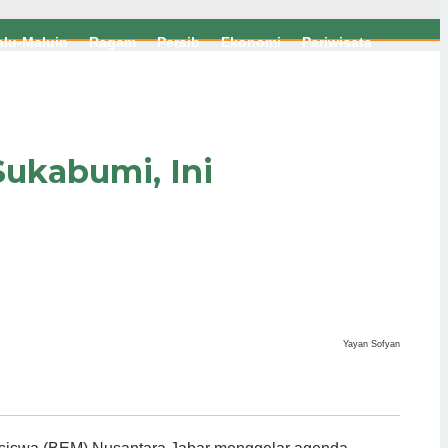
lu-Maluin
Ragam
Persib
Ekonomi
Pariwisata
ukabumi, Ini
Yayan Sofyan