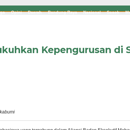
aga
Opini
Daerah
Bandung Raya
Nasional
Sosok
Ma
ukuhkan Kepengurusan di S
ukabumi