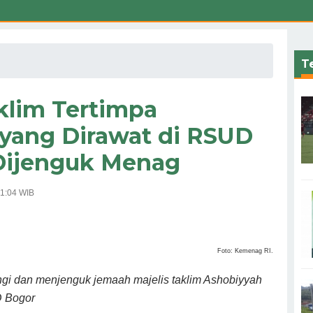
Te
klim Tertimpa
ang Dirawat di RSUD
Dijenguk Menag
21:04 WIB
Foto: Kemenag RI.
i dan menjenguk jemaah majelis taklim Ashobiyyah
D Bogor