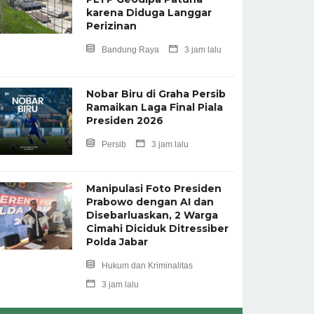
karena Diduga Langgar
Perizinan
Bandung Raya
3 jam lalu
Nobar Biru di Graha Persib
Ramaikan Laga Final Piala
Presiden 2026
Persib
3 jam lalu
Manipulasi Foto Presiden
Prabowo dengan AI dan
Disebarluaskan, 2 Warga
Cimahi Diciduk Ditressiber
Polda Jabar
Hukum dan Kriminalitas
3 jam lalu