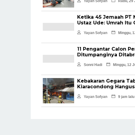
Yayan Sofyan
Rabu, 29 
Ketika 45 Jemaah PT 
Ustaz Ude: Umrah It
Yayan Sofyan
Minggu, 1
11 Pengantar Calon P
Ditumpanginya Ditabr
Sonni Hadi
Minggu, 12 J
Kebakaran Gegara Tab
Kiaracondong Hangus
Yayan Sofyan
9 jam lalu