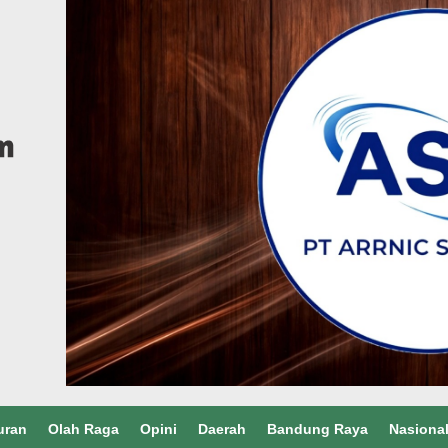
uran
Olah Raga
Opini
Daerah
Bandung Raya
Nasiona