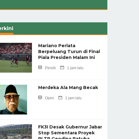
rkini
Mariano Perlata
Berpeluang Turun di Final
Piala Presiden Malam Ini
Persib
1 jam lalu
Merdeka Ala Mang Becak
Opini
1 jam lalu
FK3I Desak Gubernur Jabar
Stop Sementara Proyek
PLTP Geodipa Patuha