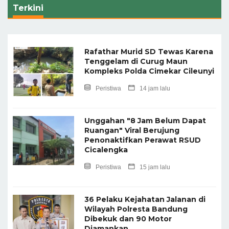
Terkini
Rafathar Murid SD Tewas Karena
Tenggelam di Curug Maun
Kompleks Polda Cimekar Cileunyi
Peristiwa
14 jam lalu
Unggahan "8 Jam Belum Dapat
Ruangan" Viral Berujung
Penonaktifkan Perawat RSUD
Cicalengka
Peristiwa
15 jam lalu
36 Pelaku Kejahatan Jalanan di
Wilayah Polresta Bandung
Dibekuk dan 90 Motor
Diamankan