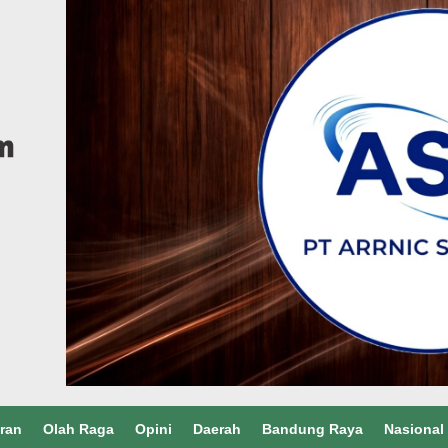
ran
Olah Raga
Opini
Daerah
Bandung Raya
Nasional