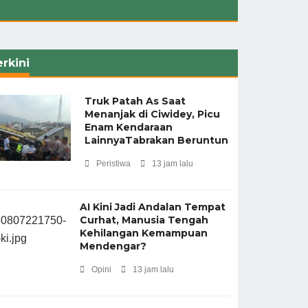
rkini
Truk Patah As Saat
Menanjak di Ciwidey, Picu
Enam Kendaraan
LainnyaTabrakan Beruntun
Peristiwa
13 jam lalu
AI Kini Jadi Andalan Tempat
Curhat, Manusia Tengah
Kehilangan Kemampuan
Mendengar?
Opini
13 jam lalu