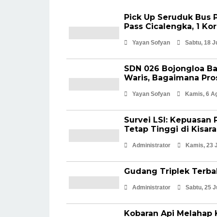
Pick Up Seruduk Bus P
Pass Cicalengka, 1 Ko
Yayan Sofyan
Sabtu, 18 J
SDN 026 Bojongloa B
Waris, Bagaimana Pro
Yayan Sofyan
Kamis, 6 A
Survei LSI: Kepuasan 
Tetap Tinggi di Kisar
Administrator
Kamis, 23 J
Gudang Triplek Terb
Administrator
Sabtu, 25 J
Kobaran Api Melahap