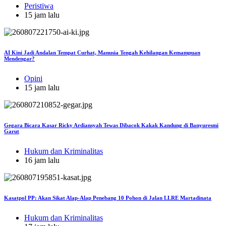
Peristiwa
15 jam lalu
AI Kini Jadi Andalan Tempat Curhat, Manusia Tengah Kehilangan Kemampuan
Mendengar?
Opini
15 jam lalu
Gegara Bicara Kasar Ricky Ardiansyah Tewas Dibacok Kakak Kandung di Banyuresmi
Garut
Hukum dan Kriminalitas
16 jam lalu
Kasatpol PP: Akan Sikat Alap-Alap Penebang 10 Pohon di Jalan LLRE Martadinata
Hukum dan Kriminalitas