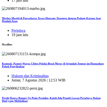
17 jam lalu
Marbot Masjid di Purwakarta Tewas Diserang Tetangga dengan Pedang Katana Saat
Hendak Azan
Peristiwa
19 jam lalu
Headline
Kompak, Pasutri Warga Cibiru Pelaku Begal Motor di Sejumlah Tempat ini Diamankan
Polsek Panyileukan
Hukum dan Kriminalitas
Jumat, 7 Agustus 2026 | 12:53 WIB
Persib Hanya Runner Up Piala Presiden, Kalah Adu Penalti Lawan Persebaya Dalam
Duel yang Melelahkan