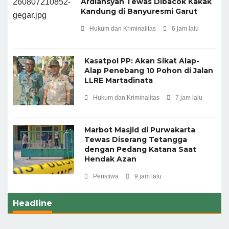
Ardiansyah Tewas Dibacok Kakak
Kandung di Banyuresmi Garut
Hukum dan Kriminalitas
6 jam lalu
Kasatpol PP: Akan Sikat Alap-
Alap Penebang 10 Pohon di Jalan
LLRE Martadinata
Hukum dan Kriminalitas
7 jam lalu
Marbot Masjid di Purwakarta
Tewas Diserang Tetangga
dengan Pedang Katana Saat
Hendak Azan
Peristiwa
9 jam lalu
Headline