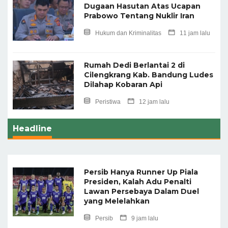
Dugaan Hasutan Atas Ucapan
Prabowo Tentang Nuklir Iran
Hukum dan Kriminalitas
11 jam lalu
Rumah Dedi Berlantai 2 di
Cilengkrang Kab. Bandung Ludes
Dilahap Kobaran Api
Peristiwa
12 jam lalu
Headline
Persib Hanya Runner Up Piala
Presiden, Kalah Adu Penalti
Lawan Persebaya Dalam Duel
yang Melelahkan
Persib
9 jam lalu