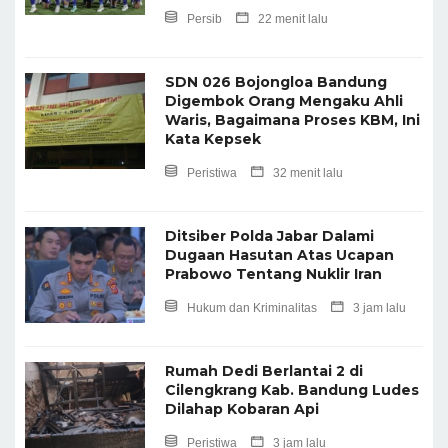
Persib
22 menit lalu
SDN 026 Bojongloa Bandung
Digembok Orang Mengaku Ahli
Waris, Bagaimana Proses KBM, Ini
Kata Kepsek
Peristiwa
32 menit lalu
Ditsiber Polda Jabar Dalami
Dugaan Hasutan Atas Ucapan
Prabowo Tentang Nuklir Iran
Hukum dan Kriminalitas
3 jam lalu
Rumah Dedi Berlantai 2 di
Cilengkrang Kab. Bandung Ludes
Dilahap Kobaran Api
Peristiwa
3 jam lalu