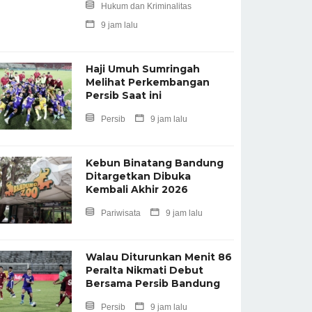
Hukum dan Kriminalitas
9 jam lalu
Haji Umuh Sumringah
Melihat Perkembangan
Persib Saat ini
Persib
9 jam lalu
Kebun Binatang Bandung
Ditargetkan Dibuka
Kembali Akhir 2026 ‎
Pariwisata
9 jam lalu
Walau Diturunkan Menit 86
Peralta Nikmati Debut
Bersama Persib Bandung
Persib
9 jam lalu