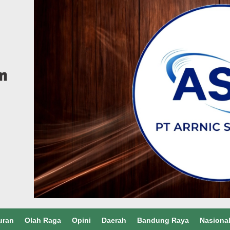
uran
Olah Raga
Opini
Daerah
Bandung Raya
Nasiona