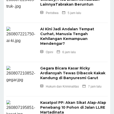
LainnyaTabrakan Beruntun
Peristiwa
5 jam lalu
AI Kini Jadi Andalan Tempat
Curhat, Manusia Tengah
Kehilangan Kemampuan
Mendengar?
Opini
6 jam lalu
Gegara Bicara Kasar Ricky
Ardiansyah Tewas Dibacok Kakak
Kandung di Banyuresmi Garut
Hukum dan Kriminalitas
7 jam lalu
Kasatpol PP: Akan Sikat Alap-Alap
Penebang 10 Pohon di Jalan LLRE
Martadinata