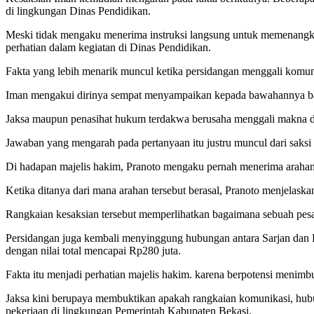
di lingkungan Dinas Pendidikan.
Meski tidak mengaku menerima instruksi langsung untuk memenangka
perhatian dalam kegiatan di Dinas Pendidikan.
Fakta yang lebih menarik muncul ketika persidangan menggali komuni
Iman mengakui dirinya sempat menyampaikan kepada bawahannya bahwa 
Jaksa maupun penasihat hukum terdakwa berusaha menggali makna di ba
Jawaban yang mengarah pada pertanyaan itu justru muncul dari saks
Di hadapan majelis hakim, Pranoto mengaku pernah menerima araha
Ketika ditanya dari mana arahan tersebut berasal, Pranoto menjelask
Rangkaian kesaksian tersebut memperlihatkan bagaimana sebuah pesa
Persidangan juga kembali menyinggung hubungan antara Sarjan dan
dengan nilai total mencapai Rp280 juta.
Fakta itu menjadi perhatian majelis hakim. karena berpotensi menimb
Jaksa kini berupaya membuktikan apakah rangkaian komunikasi, hubun
pekerjaan di lingkungan Pemerintah Kabupaten Bekasi.