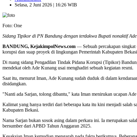
Selasa, 2 Juni 2026 | 16:26 WIB
Foto: One
Sidang Tipikor di PN Bandung dengan terdakwa Bupati nonaktif Ad
BANDUNG, KejakimpolNews.com
— Sebuah percakapan singkat di
korupsi dan suap proyek di lingkungan Pemerintah Kabupaten Bekasi
Di ruang sidang Pengadilan Tindak Pidana Korupsi (Tipikor) Bandu
mendekat oleh Ade Kunang usai menghadiri sebuah kegiatan resmi.
Saat itu, menurut Iman, Ade Kunang sudah duduk di dalam kendaraan
disidangkan.
"Nanti ada Sarjan, tolong dibantu," kata Iman menirukan ucapan Ad
Kalimat yang hanya terdiri dari beberapa kata itu kini menjadi sala
Kabupaten Bekasi.
Nama Sarjan bukan sosok asing dalam perkara ini. Ia merupakan sala
bersumber dari APBD Tahun Anggaran 2025.
Kesaksian Iman kemudian mengarah pada fakta berikutnya. Beberapa 