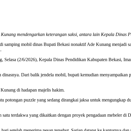
e Kunang mendengarkan keterangan saksi, antara lain Kepala Dinas 
 samping mobil dinas Bupati Bekasi nonaktif Ade Kunang menjadi sal
.
ng, Selasa (2/6/2026), Kepala Dinas Pendidikan Kabupaten Bekasi, Im
 dinasnya. Dari balik jendela mobil, bupati kemudian menyampaikan 
e Kunang di hadapan majelis hakim.
h satu potongan puzzle yang sedang dirangkai jaksa untuk mengungkap 
h satu terdakwa yang dikaitkan dengan proyek pengadaan mebeler di Di
hari setelah menerima pesan tersebut, Sarjan datang ke kantornya d