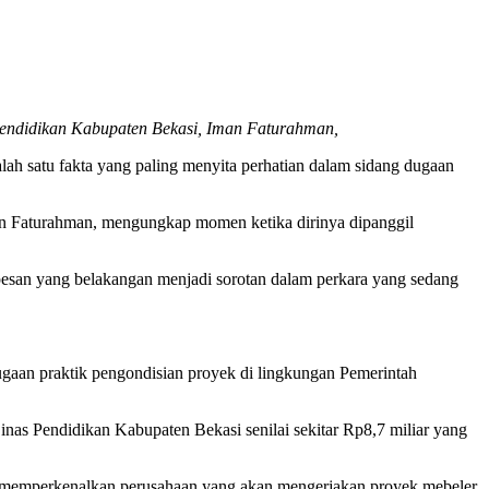
Pendidikan Kabupaten Bekasi, Iman Faturahman,
ah satu fakta yang paling menyita perhatian dalam sidang dugaan
an Faturahman, mengungkap momen ketika dirinya dipanggil
pesan yang belakangan menjadi sorotan dalam perkara yang sedang
dugaan praktik pengondisian proyek di lingkungan Pemerintah
nas Pendidikan Kabupaten Bekasi senilai sekitar Rp8,7 miliar yang
an memperkenalkan perusahaan yang akan mengerjakan proyek mebeler