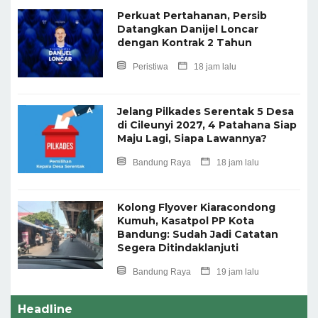
Perkuat Pertahanan, Persib
Datangkan Danijel Loncar
dengan Kontrak 2 Tahun
Peristiwa
18 jam lalu
Jelang Pilkades Serentak 5 Desa
di Cileunyi 2027, 4 Patahana Siap
Maju Lagi, Siapa Lawannya?
Bandung Raya
18 jam lalu
Kolong Flyover Kiaracondong
Kumuh, Kasatpol PP Kota
Bandung: Sudah Jadi Catatan
Segera Ditindaklanjuti
Bandung Raya
19 jam lalu
Headline