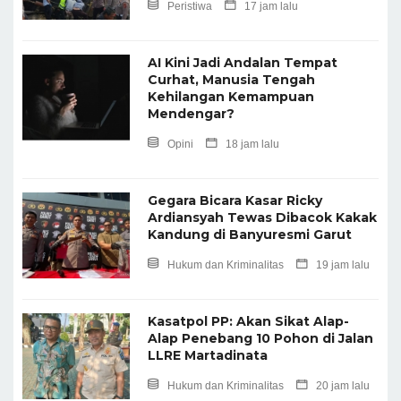
Peristiwa
17 jam lalu
AI Kini Jadi Andalan Tempat
Curhat, Manusia Tengah
Kehilangan Kemampuan
Mendengar?
Opini
18 jam lalu
Gegara Bicara Kasar Ricky
Ardiansyah Tewas Dibacok Kakak
Kandung di Banyuresmi Garut
Hukum dan Kriminalitas
19 jam lalu
Kasatpol PP: Akan Sikat Alap-
Alap Penebang 10 Pohon di Jalan
LLRE Martadinata
Hukum dan Kriminalitas
20 jam lalu