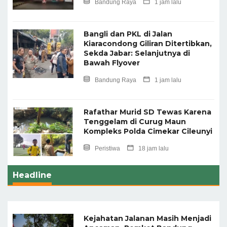
Bandung Raya
1 jam lalu
Bangli dan PKL di Jalan
Kiaracondong Giliran Ditertibkan,
Sekda Jabar: Selanjutnya di
Bawah Flyover
Bandung Raya
1 jam lalu
Rafathar Murid SD Tewas Karena
Tenggelam di Curug Maun
Kompleks Polda Cimekar Cileunyi
Peristiwa
18 jam lalu
Headline
Kejahatan Jalanan Masih Menjadi