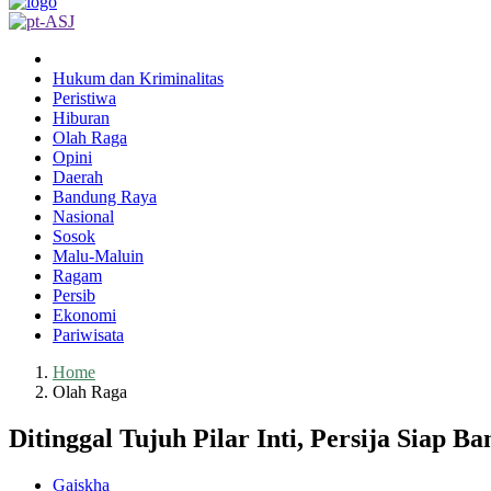
Hukum dan Kriminalitas
Peristiwa
Hiburan
Olah Raga
Opini
Daerah
Bandung Raya
Nasional
Sosok
Malu-Maluin
Ragam
Persib
Ekonomi
Pariwisata
Home
Olah Raga
Ditinggal Tujuh Pilar Inti, Persija Siap 
Gaiskha