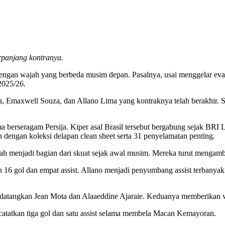
erpanjang kontranya.
r dengan wajah yang berbeda musim depan. Pasalnya, usai menggelar e
2025/26.
 Emaxwell Souza, dan Allano Lima yang kontraknya telah berakhir. Sem
ama berseragam Persija. Kiper asal Brasil tersebut bergabung sejak B
 dengan koleksi delapan clean sheet serta 31 penyelamatan penting.
ah menjadi bagian dari skuat sejak awal musim. Mereka turut mengambil
6 gol dan empat assist. Allano menjadi penyumbang assist terbanyak d
datangkan Jean Mota dan Alaaeddine Ajaraie. Keduanya memberikan w
atatkan tiga gol dan satu assist selama membela Macan Kemayoran.