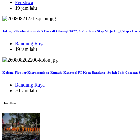
Peristiwa
19 jam lalu
Jelang Pilkades Serentak 5 Desa di Cileunyi 2027, 4 Patahana Siap Maju Lagi, Siapa La
Bandung Raya
19 jam lalu
Kolong Flyover Kiaracondong Kumuh, Kasatpol PP Kota Bandung: Sudah Jadi Catatan Se
Bandung Raya
20 jam lalu
Headline