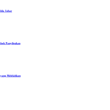
lda Jabar
lsek Panyileukan
 yang Melelahkan