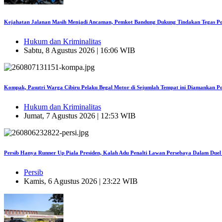
Kejahatan Jalanan Masih Menjadi Ancaman, Pemkot Bandung Dukung Tindakan Tegas Po
Hukum dan Kriminalitas
Sabtu, 8 Agustus 2026 | 16:06 WIB
Kompak, Pasutri Warga Cibiru Pelaku Begal Motor di Sejumlah Tempat ini Diamankan Po
Hukum dan Kriminalitas
Jumat, 7 Agustus 2026 | 12:53 WIB
Persib Hanya Runner Up Piala Presiden, Kalah Adu Penalti Lawan Persebaya Dalam Duel
Persib
Kamis, 6 Agustus 2026 | 23:22 WIB