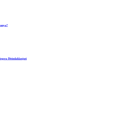
wannya?
gera Ditindaklanjuti