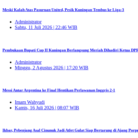
Meski Kalah Atas Pasuruan United, Pesik Kuningan Tembus ke Liga-3
Administrator
Sabtu, 11 Juli 2026 | 22:46 WIB
Pembukaan Bupati Cup II Kuningan Berlangsung Meriah Dihadiri Ketua DP
Administrator
Minggu, 2 Agustus 2026 | 17:20 WIB
Messi Antar Argentina ke Final Hentikan Perlawanan Inggris 2-1
Imam Wahyudi
Kamis, 16 Juli 2026 | 08:07 WIB
Ikbar, Pebenjang Asal Cinunuk Jadi Atlet Gulat Siap Bertarung di Ajang Por