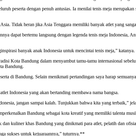
h peserta dengan penuh antusias. Ia menilai tenis meja merupakan sa
 Asia. Tidak heran jika Asia Tenggara memiliki banyak atlet yang sangat
nya dapat bertemu langsung dengan legenda tenis meja Indonesia, An
inspirasi banyak anak Indonesia untuk mencintai tenis meja,” katanya.
si Kota Bandung dalam menyambut tamu-tamu internasional sebelum pe
ota Bandung.
rta di Bandung. Selain menikmati pertandingan saya harap semuanya
 atlet Indonesia yang akan bertanding membawa nama bangsa.
onesia, jangan sampai kalah. Tunjukkan bahwa kita yang terbaik,” jel
mperkenalkan Bandung sebagai kota kreatif yang memiliki talenta musik
 kuliner khas Bandung yang dinikmati para atlet, pelatih dan ofisial
ga sukses untuk kejuaraannya,” tuturnya.**