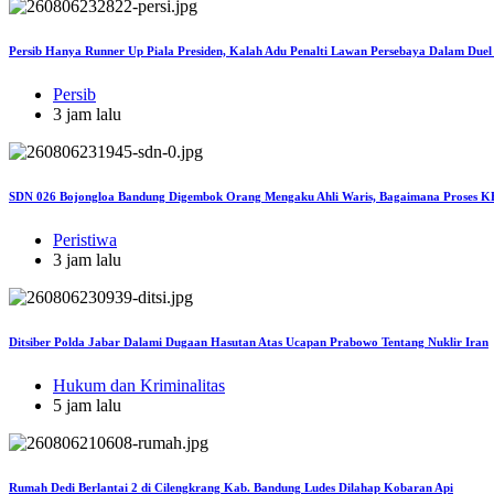
Persib Hanya Runner Up Piala Presiden, Kalah Adu Penalti Lawan Persebaya Dalam Duel
Persib
3 jam lalu
SDN 026 Bojongloa Bandung Digembok Orang Mengaku Ahli Waris, Bagaimana Proses KB
Peristiwa
3 jam lalu
Ditsiber Polda Jabar Dalami Dugaan Hasutan Atas Ucapan Prabowo Tentang Nuklir Iran
Hukum dan Kriminalitas
5 jam lalu
Rumah Dedi Berlantai 2 di Cilengkrang Kab. Bandung Ludes Dilahap Kobaran Api