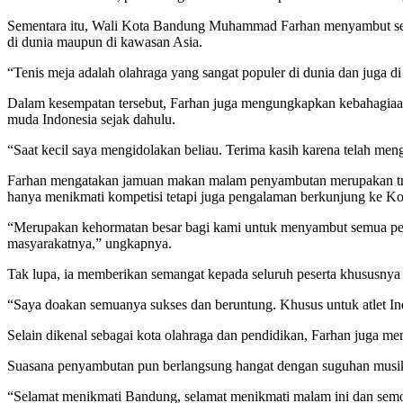
Sementara itu, Wali Kota Bandung Muhammad Farhan menyambut seluru
di dunia maupun di kawasan Asia.
“Tenis meja adalah olahraga yang sangat populer di dunia dan juga di
Dalam kesempatan tersebut, Farhan juga mengungkapkan kebahagiaan
muda Indonesia sejak dahulu.
“Saat kecil saya mengidolakan beliau. Terima kasih karena telah meng
Farhan mengatakan jamuan makan malam penyambutan merupakan tradi
hanya menikmati kompetisi tetapi juga pengalaman berkunjung ke K
“Merupakan kehormatan besar bagi kami untuk menyambut semua pese
masyarakatnya,” ungkapnya.
Tak lupa, ia memberikan semangat kepada seluruh peserta khususnya
“Saya doakan semuanya sukses dan beruntung. Khusus untuk atlet Ind
Selain dikenal sebagai kota olahraga dan pendidikan, Farhan juga me
Suasana penyambutan pun berlangsung hangat dengan suguhan musik dan
“Selamat menikmati Bandung, selamat menikmati malam ini dan semo