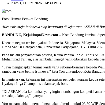
Kamis, 11 Juni 2026 | 14:30 WIB
Foto: Humas Pemkot Bandung.
Atlet tenis meja Indonesia siap bertarung di kejuaraan ASEAN di Ba
BANDUNG, KejakimpolNews.com
-- Kota Bandung kembali diperc
Keenam negara tersbeut yakni: Indonesia, Singapura, Malaysia, Vie
Graha Sanusi Hardjadinata, Universitas Padjadjaran, 11-13 Juni 2026
Pada malam penyambutan peserta, Ketua Panitia Table Tennis ASE
Muhammad Farhan, atas sambutan hangat yang diberikan kepada para a
“Saya mengucapkan terima kasih yang sebesar-besarnya kepada Wali 
sambutan yang begitu istimewa,” kata Yon di Pendopo Kota Bandung
Ia menjelaskan, kejuaraan ini merupakan penyelenggaraan kedua setela
layaknya Liga Champions dalam sepak bola.
“Di ASEAN ada komunitas yang ingin membangun kompetisi antar-klu
terhadap olahraga,” ujarnya.
Yon menambahkan, pertandingan akan dimulai pukul 08.30 WIB denga