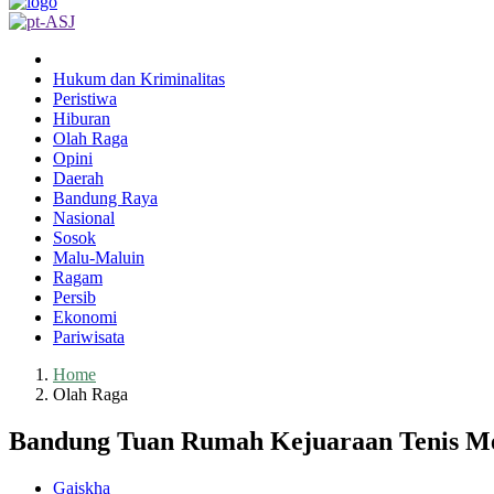
Hukum dan Kriminalitas
Peristiwa
Hiburan
Olah Raga
Opini
Daerah
Bandung Raya
Nasional
Sosok
Malu-Maluin
Ragam
Persib
Ekonomi
Pariwisata
Home
Olah Raga
Bandung Tuan Rumah Kejuaraan Tenis Mej
Gaiskha