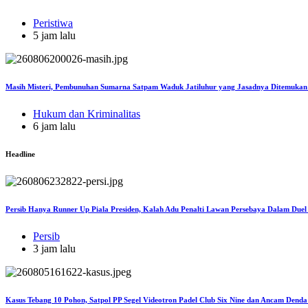
Peristiwa
5 jam lalu
Masih Misteri, Pembunuhan Sumarna Satpam Waduk Jatiluhur yang Jasadnya Ditemukan
Hukum dan Kriminalitas
6 jam lalu
Headline
Persib Hanya Runner Up Piala Presiden, Kalah Adu Penalti Lawan Persebaya Dalam Duel
Persib
3 jam lalu
Kasus Tebang 10 Pohon, Satpol PP Segel Videotron Padel Club Six Nine dan Ancam Dend