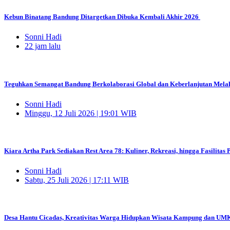
Kebun Binatang Bandung Ditargetkan Dibuka Kembali Akhir 2026 ‎
Sonni Hadi
22 jam lalu
Teguhkan Semangat Bandung Berkolaborasi Global dan Keberlanjutan Melalui
Sonni Hadi
Minggu, 12 Juli 2026 | 19:01 WIB
Kiara Artha Park Sediakan Rest Area 78: Kuliner, Rekreasi, hingga Fasilita
Sonni Hadi
Sabtu, 25 Juli 2026 | 17:11 WIB
Desa Hantu Cicadas, Kreativitas Warga Hidupkan Wisata Kampung dan U