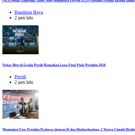
FK3I Desak Gubernur Jabar Stop Sementara Proyek PLTP Geodipa Patuha karena Didug
Bandung Raya
2 jam lalu
Nobar Biru di Graha Persib Ramaikan Laga Final Piala Presiden 2026
Persib
2 jam lalu
Manipulasi Foto Presiden Prabowo dengan AI dan Disebarluaskan, 2 Warga Cimahi Diciduk