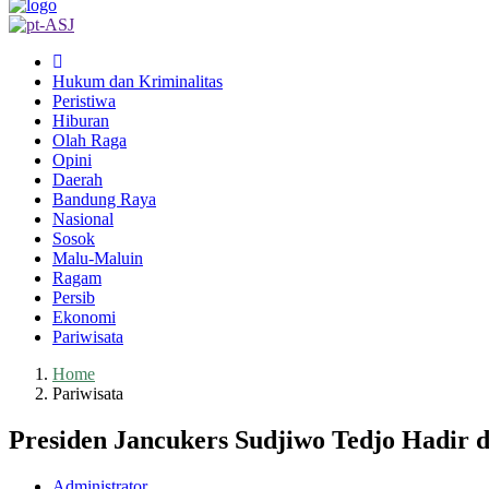
Hukum dan Kriminalitas
Peristiwa
Hiburan
Olah Raga
Opini
Daerah
Bandung Raya
Nasional
Sosok
Malu-Maluin
Ragam
Persib
Ekonomi
Pariwisata
Home
Pariwisata
Presiden Jancukers Sudjiwo Tedjo Hadir 
Administrator