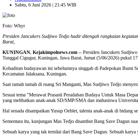
Sabtu, 6 Juni 2026 | 21:45 WIB
Foto: Whyr
Presiden Jancukers Sudjiwo Tedjo hadir ditengah rangkaian kegiata
Barat,
KUNINGAN
,
Kejakimpolnews
.
com
-- Presiden Jancukers Sudjiwo 
Tunggal Cigugur, Kuningan, Jawa Barat, Jumat (5/06/2026) pukul 1
Kehadiran budayawan ini sebelumnya singgah di Padepokan Bumi Sen
Kecamatan Jalaksana, Kuningan.
Saat ramah tamah di ruang Sri Manganti, Mas Sudjiwo Tedjo menyerap 
Sesuai tema "Merawat Prasasti Peradaban Budaya Untuk Masa Depan B
yang melibatkan anak-anak SD/SMP/SMA dan mahasiswa Universitas
Hal senada disampaikan Yusup Oeblet, talenta anak-anak di bidang s
Sementara itu, kunjungan Mas Tedjo disambut Bang Save Dagun sua
Sebuah karya yang tak ternilai dari Bang Save Dagun. Sebuah kary