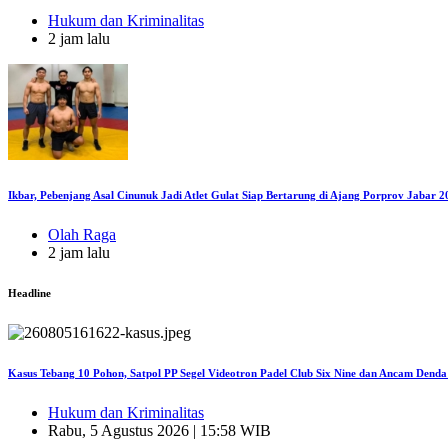
Hukum dan Kriminalitas
2 jam lalu
Ikbar, Pebenjang Asal Cinunuk Jadi Atlet Gulat Siap Bertarung di Ajang Porprov Jabar 2
Olah Raga
2 jam lalu
Headline
Kasus Tebang 10 Pohon, Satpol PP Segel Videotron Padel Club Six Nine dan Ancam Dend
Hukum dan Kriminalitas
Rabu, 5 Agustus 2026 | 15:58 WIB