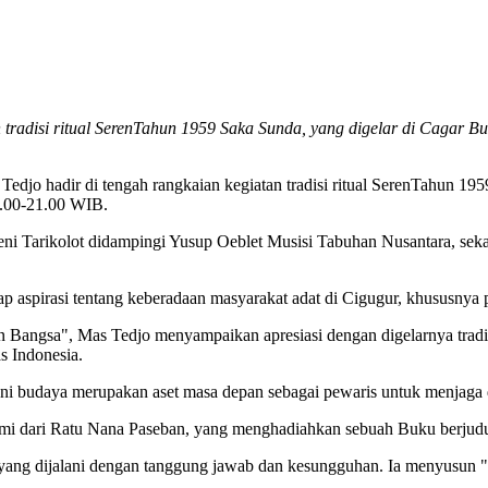
n tradisi ritual SerenTahun 1959 Saka Sunda, yang digelar di Cagar
Tedjo hadir di tengah rangkaian kegiatan tradisi ritual SerenTahun 1
7.00-21.00 WIB.
i Tarikolot didampingi Yusup Oeblet Musisi Tabuhan Nusantara, sek
aspirasi tentang keberadaan masyarakat adat di Cigugur, khususnya per
angsa", Mas Tedjo menyampaikan apresiasi dengan digelarnya tradisi
 Indonesia.
eni budaya merupakan aset masa depan sebagai pewaris untuk menjaga 
mi dari Ratu Nana Paseban, yang menghadiahkan sebuah Buku berjudu
a yang dijalani dengan tanggung jawab dan kesungguhan. Ia menyusun 