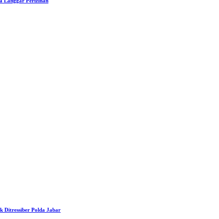
a Langgar Perizinan
 Ditressiber Polda Jabar