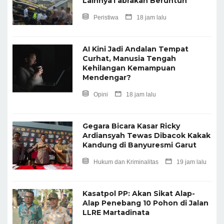
LainnyaTabrakan Beruntun
Peristiwa
18 jam lalu
AI Kini Jadi Andalan Tempat
Curhat, Manusia Tengah
Kehilangan Kemampuan
Mendengar?
Opini
18 jam lalu
Gegara Bicara Kasar Ricky
Ardiansyah Tewas Dibacok Kakak
Kandung di Banyuresmi Garut
Hukum dan Kriminalitas
19 jam lalu
Kasatpol PP: Akan Sikat Alap-
Alap Penebang 10 Pohon di Jalan
LLRE Martadinata