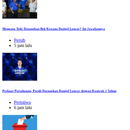
Mengapa Tolic Datangkan Bek Kroasia Danijel Loncar? Ini Jawabannya
Persib
5 jam lalu
Perkuat Pertahanan, Persib Datangkan Danijel Loncar dengan Kontrak 2 Tahun
Peristiwa
6 jam lalu