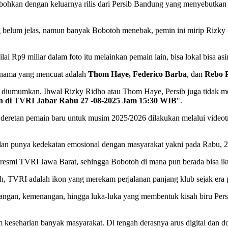
ohkan dengan keluarnya rilis dari Persib Bandung yang menyebutkan a
ng belum jelas, namun banyak Bobotoh menebak, pemin ini mirip Rizk
 Rp9 miliar dalam foto itu melainkan pemain lain, bisa lokal bisa asin
, nama yang mencuat adalah
Thom Haye
, Federico Barba
, dan
Rebo P
 diumumkan. Ihwal Rizky Ridho atau Thom Haye, Persib juga tidak m
n di TVRI Jabar Rabu 27 -08-2025 Jam 15:30 WIB
".
eretan pemain baru untuk musim 2025/2026 dilakukan melalui videotron
an punya kedekatan emosional dengan masyarakat yakni pada Rabu, 2
 resmi TVRI Jawa Barat, sehingga Bobotoh di mana pun berada bisa i
h, TVRI adalah ikon yang merekam perjalanan panjang klub sejak era p
angan, kemenangan, hingga luka-luka yang membentuk kisah biru Pers
m keseharian banyak masyarakat. Di tengah derasnya arus digital dan d