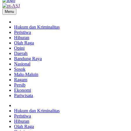
Menu
Hukum dan Kriminalitas
Peristiwa
Hiburan
Olah Raga
Opini
Daerah
Bandung Raya
Nasional
Sosok
Malu-Maluin
Ragam
Persib
Ekonomi
Pariwisata
Hukum dan Kriminalitas
Peristiwa
Hiburan
Olah Raga