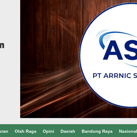
uran
Olah Raga
Opini
Daerah
Bandung Raya
Nasiona