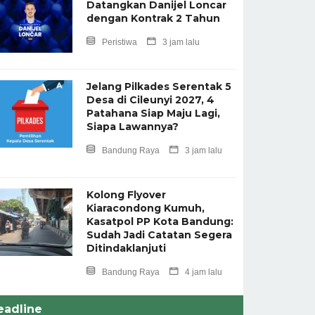
Datangkan Danijel Loncar
dengan Kontrak 2 Tahun
Peristiwa
3 jam lalu
Jelang Pilkades Serentak 5
Desa di Cileunyi 2027, 4
Patahana Siap Maju Lagi,
Siapa Lawannya?
Bandung Raya
3 jam lalu
Kolong Flyover
Kiaracondong Kumuh,
Kasatpol PP Kota Bandung:
Sudah Jadi Catatan Segera
Ditindaklanjuti
Bandung Raya
4 jam lalu
eadline