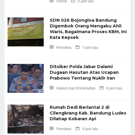
Persib
6 jam lalu
SDN 026 Bojongloa Bandung
Digembok Orang Mengaku Ahli
Waris, Bagaimana Proses KBM, Ini
Kata Kepsek
Peristiwa
7 jam lalu
Ditsiber Polda Jabar Dalami
Dugaan Hasutan Atas Ucapan
Prabowo Tentang Nuklir Iran
Hukum dan Kriminalitas
9 jam lalu
Rumah Dedi Berlantai 2 di
Cilengkrang Kab. Bandung Ludes
Dilahap Kobaran Api
Peristiwa
9 jam lalu