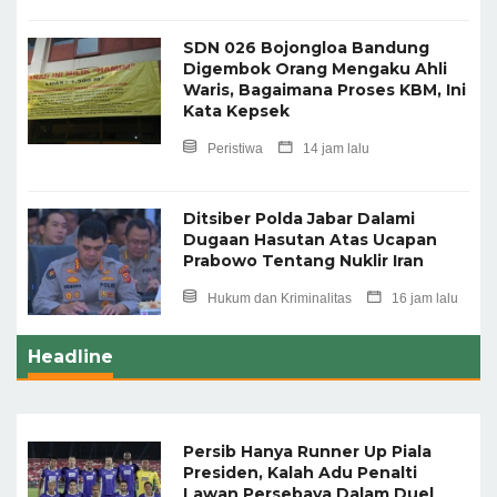
SDN 026 Bojongloa Bandung
Digembok Orang Mengaku Ahli
Waris, Bagaimana Proses KBM, Ini
Kata Kepsek
Peristiwa
14 jam lalu
Ditsiber Polda Jabar Dalami
Dugaan Hasutan Atas Ucapan
Prabowo Tentang Nuklir Iran
Hukum dan Kriminalitas
16 jam lalu
Headline
Persib Hanya Runner Up Piala
Presiden, Kalah Adu Penalti
Lawan Persebaya Dalam Duel