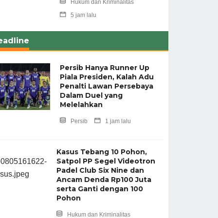
Hukum dan Kriminalitas
5 jam lalu
eadline
Persib Hanya Runner Up
Piala Presiden, Kalah Adu
Penalti Lawan Persebaya
Dalam Duel yang
Melelahkan
Persib
1 jam lalu
Kasus Tebang 10 Pohon,
Satpol PP Segel Videotron
Padel Club Six Nine dan
Ancam Denda Rp100 Juta
serta Ganti dengan 100
Pohon
Hukum dan Kriminalitas