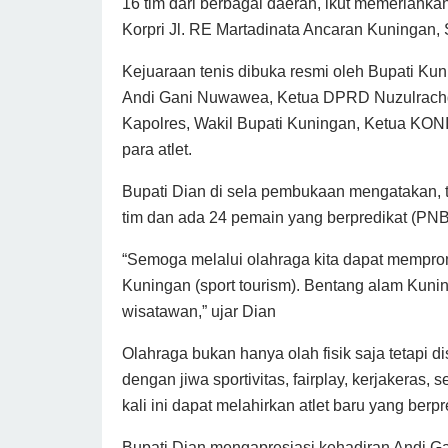
16 tim dari berbagai daerah, ikut memeriahkan
Korpri Jl. RE Martadinata Ancaran Kuningan, 
Kejuaraan tenis dibuka resmi oleh Bupati Ku
Andi Gani Nuwawea, Ketua DPRD Nuzulrachdy,
Kapolres, Wakil Bupati Kuningan, Ketua KON
para atlet.
Bupati Dian di sela pembukaan mengatakan, tur
tim dan ada 24 pemain yang berpredikat (PNB)
“Semoga melalui olahraga kita dapat mempro
Kuningan (sport tourism). Bentang alam Kun
wisatawan,” ujar Dian
Olahraga bukan hanya olah fisik saja tetapi
dengan jiwa sportivitas, fairplay, kerjakeras
kali ini dapat melahirkan atlet baru yang berpr
Bupati Dian mengapresiasi kehadiran Andi G