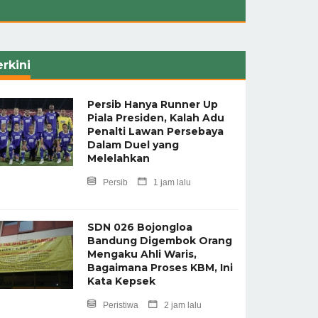
rkini
Persib Hanya Runner Up
Piala Presiden, Kalah Adu
Penalti Lawan Persebaya
Dalam Duel yang
Melelahkan
Persib
1 jam lalu
SDN 026 Bojongloa
Bandung Digembok Orang
Mengaku Ahli Waris,
Bagaimana Proses KBM, Ini
Kata Kepsek
Peristiwa
2 jam lalu