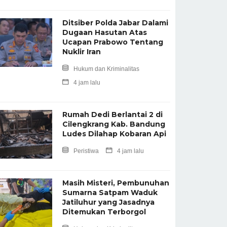
Ditsiber Polda Jabar Dalami
Dugaan Hasutan Atas
Ucapan Prabowo Tentang
Nuklir Iran
Hukum dan Kriminalitas
4 jam lalu
Rumah Dedi Berlantai 2 di
Cilengkrang Kab. Bandung
Ludes Dilahap Kobaran Api
Peristiwa
4 jam lalu
Masih Misteri, Pembunuhan
Sumarna Satpam Waduk
Jatiluhur yang Jasadnya
Ditemukan Terborgol