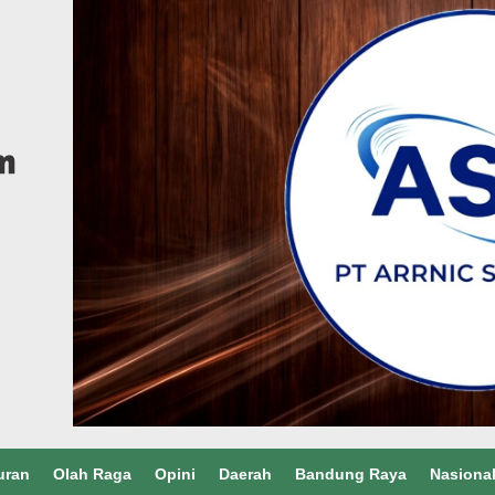
uran
Olah Raga
Opini
Daerah
Bandung Raya
Nasiona