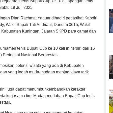
 kejuaraan tenis Bupati Cup ke 10 di lapangan tenis
Sabtu 19 Juli 2025.
ningan Dian Rachmat Yanuar dihadiri penasihat Kapolri
 Wakil Bupati Tuti Andriani, Dandim 0615, Wakil
I Kabupaten Kuningan, Jajaran SKPD para camat dan
namen tenis Bupati Cup ke 10 kali ini terdiri dari 16
 Peringkat Nasional Berprestasi.
mosikan potensi wisata yang ada di Kabupaten
ingan yang indah muda-mudaan menjadi daya tarik
 disini juga dapat menumbuhkembangkan karakter
, serta kerjasama tim. Mudah-mudahan Bupati Cup tenis
estasi.
ani Nuwawea yang selalu mensupport kegiatan