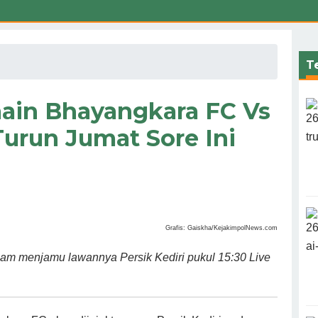
Te
main Bhayangkara FC Vs
Turun Jumat Sore Ini
Grafis: Gaiskha/KejakimpolNews.com
lam menjamu lawannya Persik Kediri pukul 15:30 Live