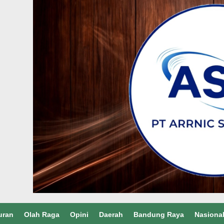
uran
Olah Raga
Opini
Daerah
Bandung Raya
Nasiona