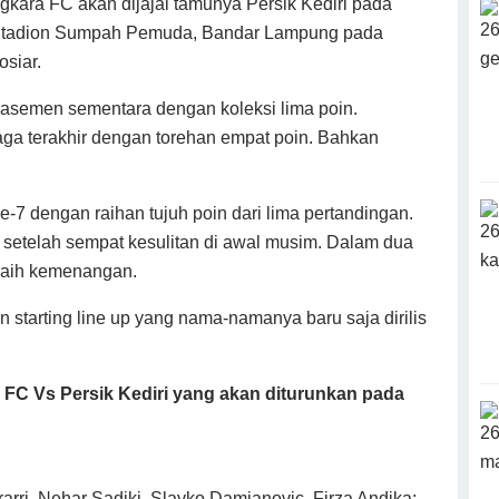
kara FC akan dijajal tamunya Persik Kediri pada
 Stadion Sumpah Pemuda, Bandar Lampung pada
osiar.
klasemen sementara dengan koleksi lima poin.
ga terakhir dengan torehan empat poin. Bahkan
e-7 dengan raihan tujuh poin dari lima pertandingan.
f setelah sempat kesulitan di awal musim. Dalam dua
eraih kemenangan.
 starting line up yang nama-namanya baru saja dirilis
 FC Vs Persik Kediri yang akan diturunkan pada
erarri, Nehar Sadiki, Slavko Damjanovic, Firza Andika;