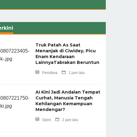
rkini
Truk Patah As Saat
Menanjak di Ciwidey, Picu
Enam Kendaraan
LainnyaTabrakan Beruntun
Peristiwa
1 jam lalu
AI Kini Jadi Andalan Tempat
Curhat, Manusia Tengah
Kehilangan Kemampuan
Mendengar?
Opini
2 jam lalu