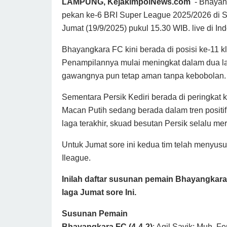
LAMPUNG, KejakimpolNews.com
- Bhayang
pekan ke-6 BRI Super League 2025/2026 di
Jumat (19/9/2025) pukul 15.30 WIB. live di Ind
Bhayangkara FC kini berada di posisi ke-11 
Penampilannya mulai meningkat dalam dua la
gawangnya pun tetap aman tanpa kebobolan.
Sementara Persik Kediri berada di peringkat k
Macan Putih sedang berada dalam tren positi
laga terakhir, skuad besutan Persik selalu m
Untuk Jumat sore ini kedua tim telah menyusun
Ileague.
Inilah daftar susunan pemain Bhayangkara
laga Jumat sore Ini.
Susunan Pemain
Bhayangkara FC (4-4-2)
: Aqil Savik; Muh. F