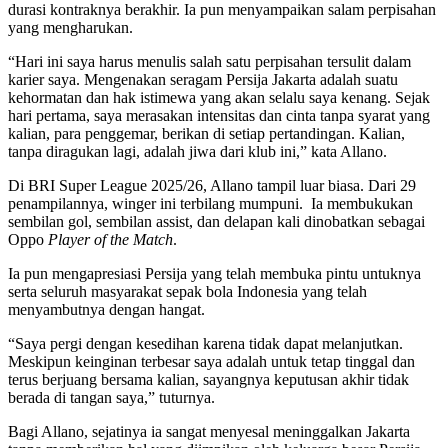
durasi kontraknya berakhir. Ia pun menyampaikan salam perpisahan
yang mengharukan.
“Hari ini saya harus menulis salah satu perpisahan tersulit dalam
karier saya. Mengenakan seragam Persija Jakarta adalah suatu
kehormatan dan hak istimewa yang akan selalu saya kenang. Sejak
hari pertama, saya merasakan intensitas dan cinta tanpa syarat yang
kalian, para penggemar, berikan di setiap pertandingan. Kalian,
tanpa diragukan lagi, adalah jiwa dari klub ini,” kata Allano.
Di BRI Super League 2025/26, Allano tampil luar biasa. Dari 29
penampilannya, winger ini terbilang mumpuni. Ia membukukan
sembilan gol, sembilan assist, dan delapan kali dinobatkan sebagai
Oppo
Player of the Match
.
Ia pun mengapresiasi Persija yang telah membuka pintu untuknya
serta seluruh masyarakat sepak bola Indonesia yang telah
menyambutnya dengan hangat.
“Saya pergi dengan kesedihan karena tidak dapat melanjutkan.
Meskipun keinginan terbesar saya adalah untuk tetap tinggal dan
terus berjuang bersama kalian, sayangnya keputusan akhir tidak
berada di tangan saya,” tuturnya.
Bagi Allano, sejatinya ia sangat menyesal meninggalkan Jakarta