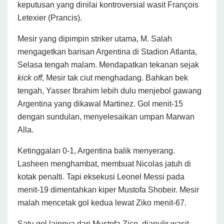
keputusan yang dinilai kontroversial wasit François
Letexier (Prancis).
Mesir yang dipimpin striker utama, M. Salah
mengagetkan barisan Argentina di Stadion Atlanta,
Selasa tengah malam. Mendapatkan tekanan sejak
kick
off
, Mesir tak ciut menghadang. Bahkan bek
tengah, Yasser Ibrahim lebih dulu menjebol gawang
Argentina yang dikawal Martinez. Gol menit-15
dengan sundulan, menyelesaikan umpan Marwan
Alla.
Ketinggalan 0-1, Argentina balik menyerang.
Lasheen menghambat, membuat Nicolas jatuh di
kotak penalti. Tapi eksekusi Leonel Messi pada
menit-19 dimentahkan kiper Mustofa Shobeir. Mesir
malah mencetak gol kedua lewat Ziko menit-67.
Satu gol lainnya dari Mustofa Zico, dianulir wasit