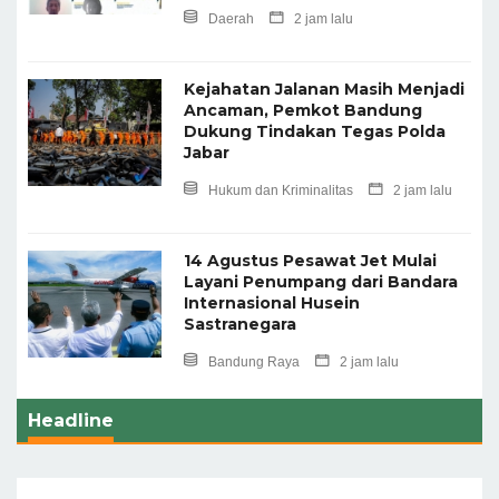
Daerah
2 jam lalu
Kejahatan Jalanan Masih Menjadi
Ancaman, Pemkot Bandung
Dukung Tindakan Tegas Polda
Jabar
Hukum dan Kriminalitas
2 jam lalu
14 Agustus Pesawat Jet Mulai
Layani Penumpang dari Bandara
Internasional Husein
Sastranegara
Bandung Raya
2 jam lalu
Headline