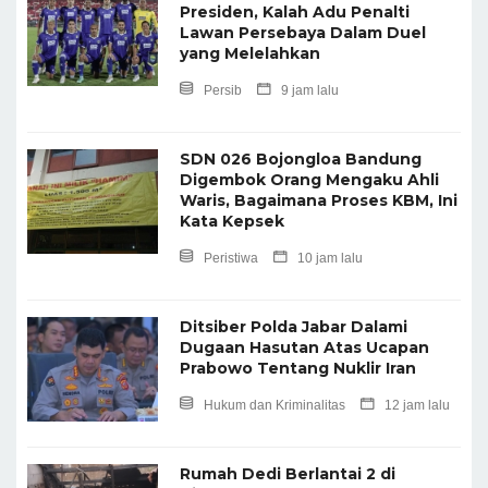
Presiden, Kalah Adu Penalti
Lawan Persebaya Dalam Duel
yang Melelahkan
Persib
9 jam lalu
SDN 026 Bojongloa Bandung
Digembok Orang Mengaku Ahli
Waris, Bagaimana Proses KBM, Ini
Kata Kepsek
Peristiwa
10 jam lalu
Ditsiber Polda Jabar Dalami
Dugaan Hasutan Atas Ucapan
Prabowo Tentang Nuklir Iran
Hukum dan Kriminalitas
12 jam lalu
Rumah Dedi Berlantai 2 di