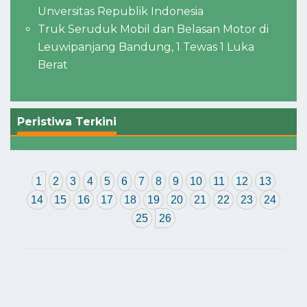
Unversitas Republik Indonesia
Truk Seruduk Mobil dan Belasan Motor di
Leuwipanjang Bandung, 1 Tewas 1 Luka
Berat
Peristiwa Terkini
1
2
3
4
5
6
7
8
9
10
11
12
13
14
15
16
17
18
19
20
21
22
23
24
25
26