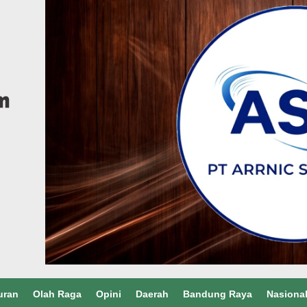
uran
Olah Raga
Opini
Daerah
Bandung Raya
Nasiona