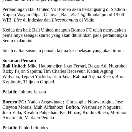
Pertandingan Bali United Vs Borneo akan berlangsung di Stadion I
Kapten Wayan Dipta, Gianyar, Bali.
Kick off
dimulai pukul 19:00
WIB.
Live
di Indosiar dan
Livestreaming
di Vidio.
Kedua tim baik Bali United maupun Borneo FC telah menyiapkan
pemainnya sebagai starter yang akan diturunkan pada pertandingan
Senin malam ini.
Inilah daftar susunan pemain kedua kesebelasan yang akan turun:
Susunan Pemain
Bali United:
Mike Hauptmeijer, Joao Ferrari, Bagas Adi Nugroho,
Ricky Fajrin Saputra; Tim Charles Receveur, Kadek Agung
Widyana, Teppei Yachida; Irfan Jaya, Rahmat Arjuna Reski, Boris
Kopitopic,
Thijmen Goppel
.
Pelatih:
Johnny Jansen
Borneo FC:
Nadeo Argawinata
;
Christophe Nduwarugira, Jose
Cleyton Morais, Muh.Alfhahrezi Buffon, Westherley Nogueira;
Juan Villa, Rivaldo Pahpahan, Kei Hirose; Koldo Obieta, M.Sihran
Amarullah,
Mariano Peralta.
Pelatih:
Fabio Lefundes