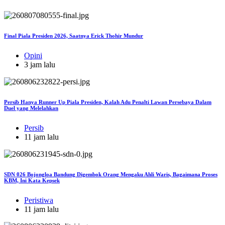
Final Piala Presiden 2026, Saatnya Erick Thohir Mundur
Opini
3 jam lalu
Persib Hanya Runner Up Piala Presiden, Kalah Adu Penalti Lawan Persebaya Dalam
Duel yang Melelahkan
Persib
11 jam lalu
SDN 026 Bojongloa Bandung Digembok Orang Mengaku Ahli Waris, Bagaimana Proses
KBM, Ini Kata Kepsek
Peristiwa
11 jam lalu