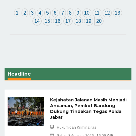
1
2
3
4
5
6
7
8
9
10
11
12
13
14
15
16
17
18
19
20
Headline
Kejahatan Jalanan Masih Menjadi
Ancaman, Pemkot Bandung
Dukung Tindakan Tegas Polda
Jabar
Hukum dan Kriminalitas
Sabtu, 8 Agustus 2026 | 16:06 WIB