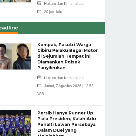
Hukum dan Kriminalitas
20 jam lalu
eadline
Kompak, Pasutri Warga
Cibiru Pelaku Begal Motor
di Sejumlah Tempat ini
Diamankan Polsek
Panyileukan
Hukum dan Kriminalitas
Jumat, 7 Agustus 2026 | 12:53
WIB
Persib Hanya Runner Up
Piala Presiden, Kalah Adu
Penalti Lawan Persebaya
Dalam Duel yang
Melelahkan