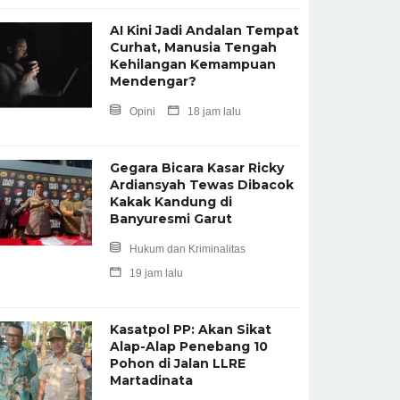
AI Kini Jadi Andalan Tempat
Curhat, Manusia Tengah
Kehilangan Kemampuan
Mendengar?
Opini
18 jam lalu
Gegara Bicara Kasar Ricky
Ardiansyah Tewas Dibacok
Kakak Kandung di
Banyuresmi Garut
Hukum dan Kriminalitas
19 jam lalu
Kasatpol PP: Akan Sikat
Alap-Alap Penebang 10
Pohon di Jalan LLRE
Martadinata