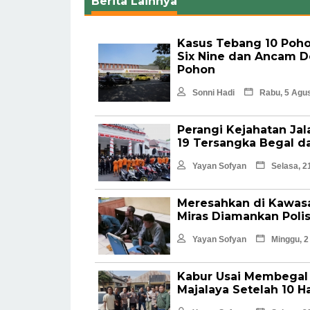
Berita Lainnya
Kasus Tebang 10 Poho
Six Nine dan Ancam D
Pohon
Sonni Hadi
Rabu, 5 Agus
Perangi Kejahatan Ja
19 Tersangka Begal 
Yayan Sofyan
Selasa, 2
Meresahkan di Kawasa
Miras Diamankan Polis
Yayan Sofyan
Minggu, 2
Kabur Usai Membegal 
Majalaya Setelah 10 H