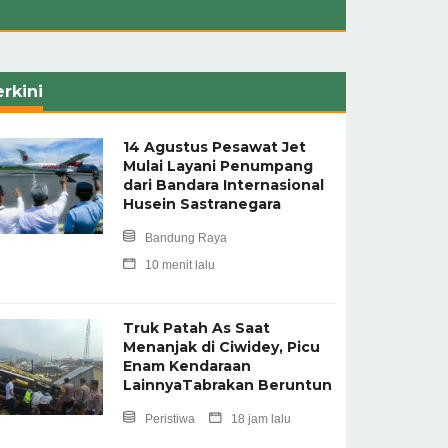
rkini
14 Agustus Pesawat Jet
Mulai Layani Penumpang
dari Bandara Internasional
Husein Sastranegara
Bandung Raya
10 menit lalu
Truk Patah As Saat
Menanjak di Ciwidey, Picu
Enam Kendaraan
LainnyaTabrakan Beruntun
Peristiwa
18 jam lalu