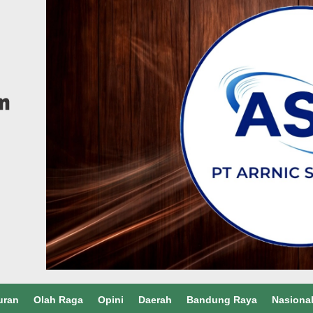
uran
Olah Raga
Opini
Daerah
Bandung Raya
Nasiona