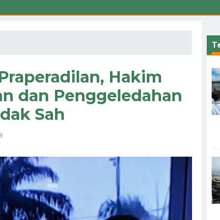
Te
Praperadilan, Hakim
an dan Penggeledahan
idak Sah
B