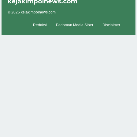
kejakimpolnews.com
© 2026 kejakimpolnews.com
Redaksi
Pedoman Media Siber
Disclaimer