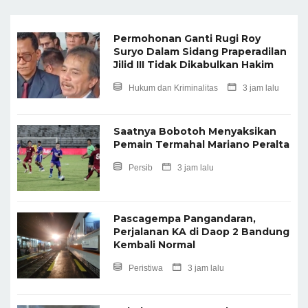
Permohonan Ganti Rugi Roy
Suryo Dalam Sidang Praperadilan
Jilid III Tidak Dikabulkan Hakim
Hukum dan Kriminalitas
3 jam lalu
Saatnya Bobotoh Menyaksikan
Pemain Termahal Mariano Peralta
Persib
3 jam lalu
Pascagempa Pangandaran,
Perjalanan KA di Daop 2 Bandung
Kembali Normal
Peristiwa
3 jam lalu