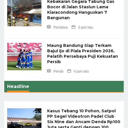
Kebakaran Gegara Tabung Gas
Bocor di Jalan Stasiun Lama
Kiaracondong Hanguskan 7
Bangunan
Peristiwa
3 jam lalu
Maung Bandung Siap Terkam
Bajul Ijo di Piala Presiden 2026,
Pelatih Persebaya Puji Kekuatan
Persib
Persib
4 jam lalu
Headline
Kasus Tebang 10 Pohon, Satpol
PP Segel Videotron Padel Club
Six Nine dan Ancam Denda Rp100
Juta serta Ganti dengan 100