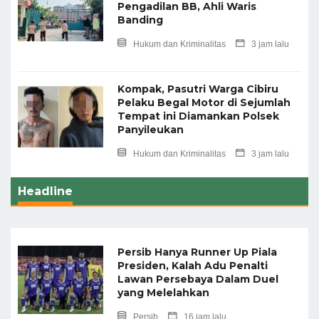
Pengadilan BB, Ahli Waris
Banding
Hukum dan Kriminalitas
3 jam lalu
Kompak, Pasutri Warga Cibiru
Pelaku Begal Motor di Sejumlah
Tempat ini Diamankan Polsek
Panyileukan
Hukum dan Kriminalitas
3 jam lalu
Headline
Persib Hanya Runner Up Piala
Presiden, Kalah Adu Penalti
Lawan Persebaya Dalam Duel
yang Melelahkan
Persib
16 jam lalu