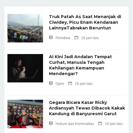
Truk Patah As Saat Menanjak di
Ciwidey, Picu Enam Kendaraan
LainnyaTabrakan Beruntun
Peristiwa
18 jam lalu
AI Kini Jadi Andalan Tempat
Curhat, Manusia Tengah
Kehilangan Kemampuan
Mendengar?
Opini
18 jam lalu
Gegara Bicara Kasar Ricky
Ardiansyah Tewas Dibacok Kakak
Kandung di Banyuresmi Garut
Hukum dan Kriminalitas
19 jam lalu