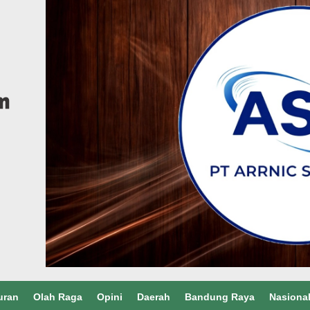
uran
Olah Raga
Opini
Daerah
Bandung Raya
Nasiona