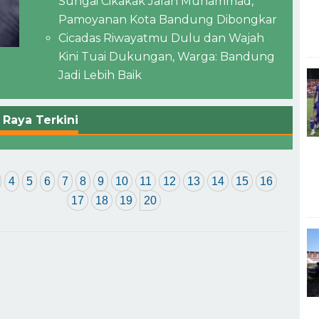
Sungai Cikakak Jalan Muhammad,
Pamoyanan Kota Bandung Dibongkar
Cicadas Riwayatmu Dulu dan Wajah
Kini Tuai Dukungan, Warga: Bandung
Jadi Lebih Baik
Raya Terkini
4
5
6
7
8
9
10
11
12
13
14
15
16
17
18
19
20