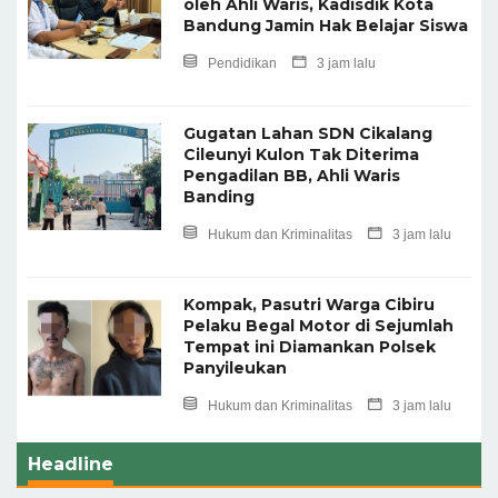
oleh Ahli Waris, Kadisdik Kota
Bandung Jamin Hak Belajar Siswa
Pendidikan
3 jam lalu
Gugatan Lahan SDN Cikalang
Cileunyi Kulon Tak Diterima
Pengadilan BB, Ahli Waris
Banding
Hukum dan Kriminalitas
3 jam lalu
Kompak, Pasutri Warga Cibiru
Pelaku Begal Motor di Sejumlah
Tempat ini Diamankan Polsek
Panyileukan
Hukum dan Kriminalitas
3 jam lalu
Headline