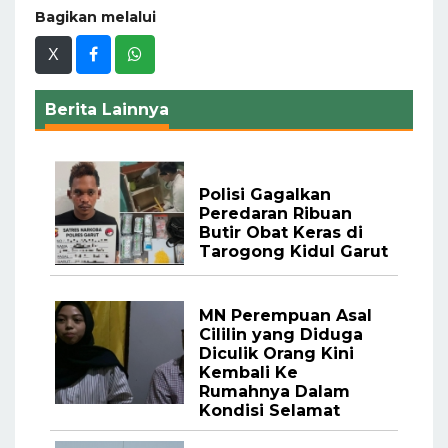
Bagikan melalui
X
Berita Lainnya
Polisi Gagalkan
Peredaran Ribuan
Butir Obat Keras di
Tarogong Kidul Garut
MN Perempuan Asal
Cililin yang Diduga
Diculik Orang Kini
Kembali Ke
Rumahnya Dalam
Kondisi Selamat