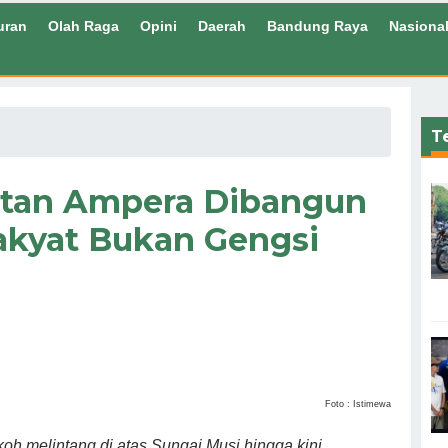
uran
Olah Raga
Opini
Daerah
Bandung Raya
Nasiona
Te
atan Ampera Dibangun
kyat Bukan Gengsi
Foto : Istimewa
 melintang di atas Sungai Musi hingga kini.