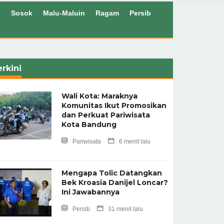
l
Sosok
Malu-Maluin
Ragam
Persib
rkini
Wali Kota: Maraknya
Komunitas Ikut Promosikan
dan Perkuat Pariwisata
Kota Bandung
Pariwisata
6 menit lalu
Mengapa Tolic Datangkan
Bek Kroasia Danijel Loncar?
Ini Jawabannya
Persib
31 menit lalu