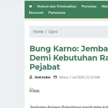
Hukum dan Kriminalitas
Peristiwa
Hib
Ekonomi
Pariwisata
Home
Opini
Bung Karno: Jemb
Demi Kebutuhan Ra
Pejabat
Dedi Asikin
Selasa, 7 Juli 2026 | 21:24 WIB
Jembatan Ampera Palembang masih tetap kokoh