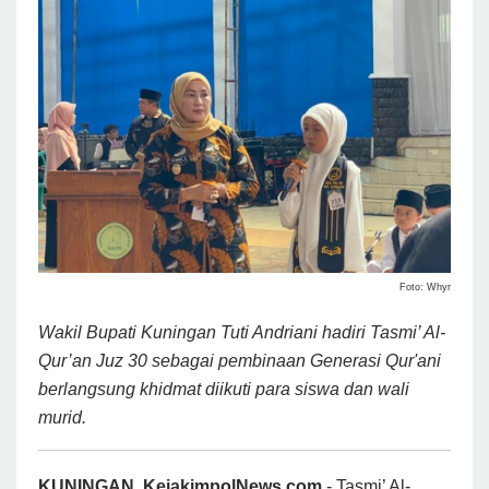
Foto: Whyr
Wakil Bupati Kuningan Tuti Andriani hadiri Tasmi’ Al-
Qur’an Juz 30 sebagai pembinaan Generasi Qur'ani
berlangsung khidmat diikuti para siswa dan wali
murid.
KUNINGAN, KejakimpolNews.com
-
Tasmi’ Al-