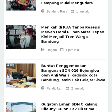
Lampung Mulai Mengudara
Bandung Raya
1 jam lalu
Menikah di KUA Tanpa Resepsi
Mewah Demi Pilihan Masa Depan
Kini Menjadi Tren Warga
Bandung
Ragam
1 jam lalu
Buntut Penggembokan
Bangunan SDN 026 Bojongloa
oleh Ahli Waris, Kadisdik Kota
Bandung Jamin Hak Belajar Siswa
Pendidikan
2 jam lalu
Gugatan Lahan SDN Cikalang
Cileunyi Kulon Tak Diterima